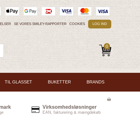
GELSER
SE VORES SMILEY-RAPPORTER
COOKIES
LOG IND
0
TIL GLASSET
BUKETTER
BRANDS
nmark
Virksomhedsløsninger
ge
EAN, fakturering & mængdekøb