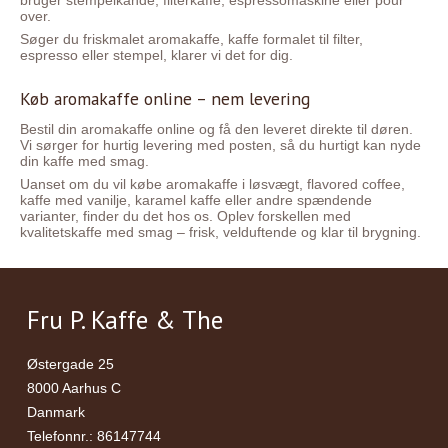
bruger stempelkande, filterkaffe, espressomaskine eller pour
over.
Søger du friskmalet aromakaffe, kaffe formalet til filter,
espresso eller stempel, klarer vi det for dig.
Køb aromakaffe online – nem levering
Bestil din aromakaffe online og få den leveret direkte til døren.
Vi sørger for hurtig levering med posten, så du hurtigt kan nyde
din kaffe med smag.
Uanset om du vil købe aromakaffe i løsvægt, flavored coffee,
kaffe med vanilje, karamel kaffe eller andre spændende
varianter, finder du det hos os. Oplev forskellen med
kvalitetskaffe med smag – frisk, velduftende og klar til brygning.
Fru P. Kaffe & The
Østergade 25
8000 Aarhus C
Danmark
Telefonnr.
:
86147744